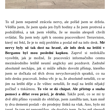
To už jsem nepatrně ztrácela nervy, ale pořád jsem se držela.
Věděla jsem, že jsem spala jen čtyři hodiny a že jsem protivná a
podrážděná, a tak jsem věděla, že se musím alespoň chvíli
ovládat. Šla jsem tedy zpět k onomu pracovníkovi Terravision,
který mi řekl, že je to můj problém a poslal mě na info desk.
Mé
nervy byly už tak dost na hraně, ale info desk na letišti v
Bergamu byl mou poslední kapkou.
Zaprvé si nedokážu
vysvětlit, jak je možné, že pracovníci informačního centra
mezinárodního letiště neumí anglicky ani pozdravit. Zadruhé
absolutně nechápu, jak si může někdo dovolit přístup, kterého
jsem se dočkala od těch dvou nevychovaných spratků, co na
info desku pracovali. Jedna věc je ta, že absolutně netušili, co se
jim na letišti děje a že vůbec netušili, že mají na letišti nějaký
počítač s tiskárnou.
To vše se dá chápat. Ale přístup a snaha
pomoci a dělat svou práci, je druhá.
Takže poté, co se mi ty
dvě děti přímo vysmáli do obličeje, jsem zamířila tam, kam mně
ty dva dementi poslali - do prodejny lístků na vlak. Ano, bylo mi
jasné, že tam mi nepomůžou, ale doufala jsem, že by mě alespoň