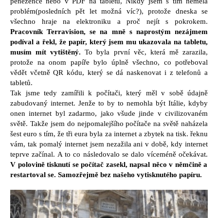
peněžence nebo v PDF na tabletu, Nikdy jsem s tím neměla
problém(posledních pět let možná víc?), protože dneska se
všechno hraje na elektroniku a proč nejít s pokrokem.
Pracovník Terravision, se na mně s naprostým nezájmem
podíval a řekl, že papír, který jsem mu ukazovala na tabletu,
musím mít vytištěný.
To byla první věc, která mě zarazila,
protože na onom papíře bylo úplně všechno, co potřeboval
vědět včetně QR kódu, který se dá naskenovat i z telefonů a
tabletů.
Tak jsme tedy zamířili k počítači, který měl v sobě údajně
zabudovaný internet. Jenže to by to nemohla být Itálie, kdyby
onen internet byl zadarmo, jako všude jinde v civilizovaném
světě. Takže jsem do nejpomalejšího počítače na světě naházela
šest euro s tím, že tři eura byla za internet a zbytek na tisk. řeknu
vám, tak pomalý internet jsem nezažila ani v době, kdy internet
teprve začínal. A to co následovalo se dalo víceméně očekávat.
V polovině tisknutí se počítač zasekl, napsal něco v němčině a
restartoval se. Samozřejmě bez našeho vytisknutého papíru.