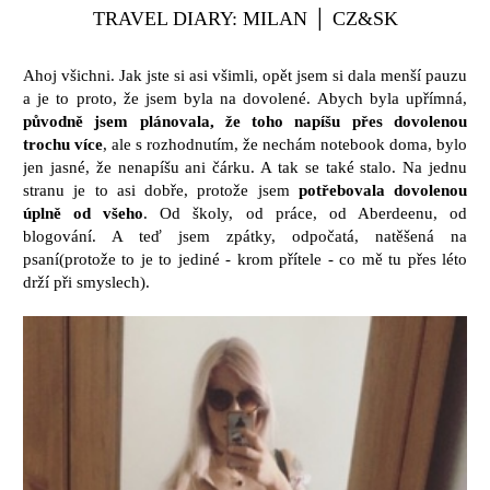
TRAVEL DIARY: MILAN │ CZ&SK
Ahoj všichni. Jak jste si asi všimli, opět jsem si dala menší pauzu
a je to proto, že jsem byla na dovolené. Abych byla upřímná,
původně jsem plánovala, že toho napíšu přes dovolenou
trochu více
, ale s rozhodnutím, že nechám notebook doma, bylo
jen jasné, že nenapíšu ani čárku. A tak se také stalo. Na jednu
stranu je to asi dobře, protože jsem
potřebovala dovolenou
úplně od všeho
. Od školy, od práce, od Aberdeenu, od
blogování. A teď jsem zpátky, odpočatá, natěšená na
psaní(protože to je to jediné - krom přítele - co mě tu přes léto
drží při smyslech).