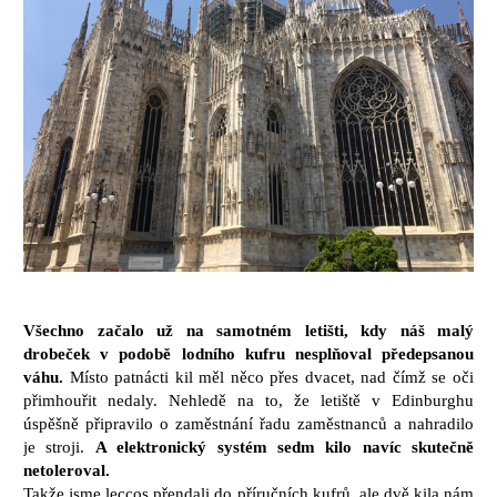
Všechno začalo už na samotném letišti, kdy náš malý
drobeček v podobě lodního kufru nesplňoval předepsanou
váhu.
Místo patnácti kil měl něco přes dvacet, nad čímž se oči
přimhouřit nedaly. Nehledě na to, že letiště v Edinburghu
úspěšně připravilo o zaměstnání řadu zaměstnanců a nahradilo
je stroji.
A elektronický systém sedm kilo navíc skutečně
netoleroval.
Takže jsme leccos přendali do příručních kufrů, ale dvě kila nám