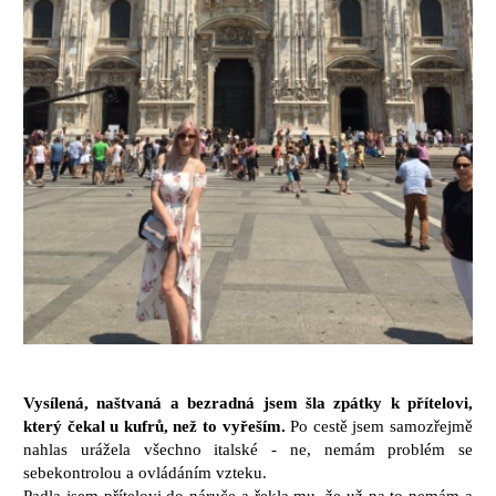
Vysílená, naštvaná a bezradná jsem šla zpátky k přítelovi,
který čekal u kufrů, než to vyřeším.
Po cestě jsem samozřejmě
nahlas urážela všechno italské - ne, nemám problém se
sebekontrolou a ovládáním vzteku.
Padla jsem přítelovi do náruče a řekla mu, že už na to nemám a