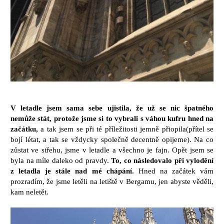
V letadle jsem sama sebe ujistila, že už se nic špatného
nemůže stát, protože jsme si to vybrali s váhou kufru hned na
začátku,
a tak jsem se při té příležitosti jemně přiopila(přítel se
bojí létat, a tak se vždycky společně decentně opijeme). Na co
zůstat ve střehu, jsme v letadle a všechno je fajn. Opět jsem se
byla na míle daleko od pravdy.
To, co následovalo při vylodění
z letadla je stále nad mé chápání.
Hned na začátek vám
prozradím, že jsme letěli na letiště v Bergamu, jen abyste věděli,
kam neletět.