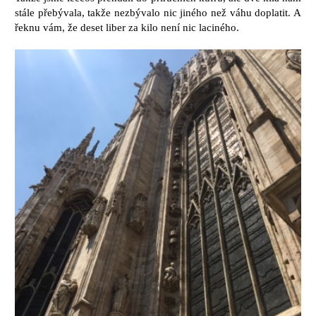
stále přebývala, takže nezbývalo nic jiného než váhu doplatit. A
řeknu vám, že deset liber za kilo není nic laciného.