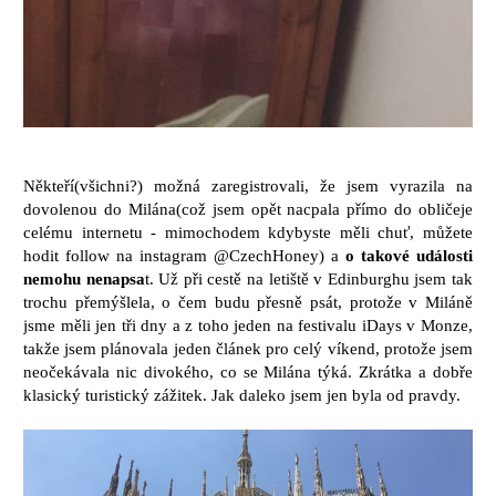
Někteří(všichni?) možná zaregistrovali, že jsem vyrazila na
dovolenou do Milána(což jsem opět nacpala přímo do obličeje
celému internetu - mimochodem kdybyste měli chuť, můžete
hodit follow na instagram @CzechHoney) a
o takové události
nemohu nenapsa
t. Už při cestě na letiště v Edinburghu jsem tak
trochu přemýšlela, o čem budu přesně psát, protože v Miláně
jsme měli jen tři dny a z toho jeden na festivalu iDays v Monze,
takže jsem plánovala jeden článek pro celý víkend, protože jsem
neočekávala nic divokého, co se Milána týká. Zkrátka a dobře
klasický turistický zážitek. Jak daleko jsem jen byla od pravdy.