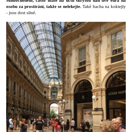
Mimochodem, často máte na účtu skrytou daň dvě eura na
osobu za prostírání, takže se nelekejte.
Také bacha na koktejly
- jsou dost silné.