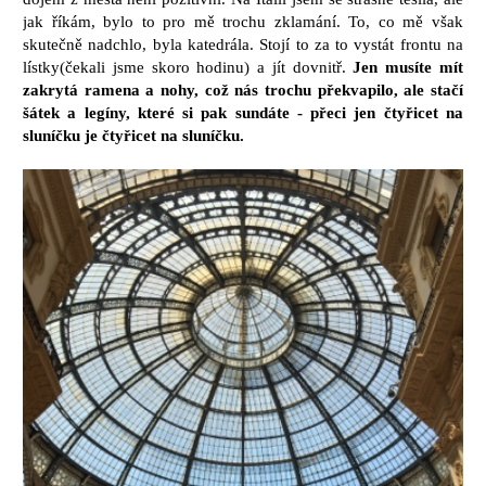
jak říkám, bylo to pro mě trochu zklamání. To, co mě však
skutečně nadchlo, byla katedrála. Stojí to za to vystát frontu na
lístky(čekali jsme skoro hodinu) a jít dovnitř.
Jen musíte mít
zakrytá ramena a nohy, což nás trochu překvapilo, ale stačí
šátek a legíny, které si pak sundáte - přeci jen čtyřicet na
sluníčku je čtyřicet na sluníčku.