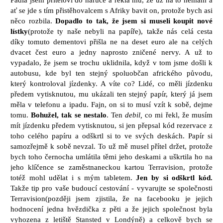
ať se jde s tím přistěhovalcem s Afriky bavit on, protože bych asi
něco rozbila.
Dopadlo to tak, že jsem si museli koupit nové
lístky
(protože ty naše nebyli na papíře), takže nás celá cesta
díky tomuto dementovi přišla ne na deset euro ale na celých
dvacet čest euro a jedny naprosto zničené nervy. A už to
vypadalo, že jsem se trochu uklidnila, když v tom jsme došli k
autobusu, kde byl ten stejný spoluobčan afrického původu,
který kontroloval jízdenky. A víte co? Lidé, co měli jízdenku
předem vytisknutou, mu ukázali ten stejný papír, který já jsem
měla v telefonu a ipadu. Fajn, on si to musí vzít k sobě, dejme
tomu.
Bohužel, tak se nestalo
. Ten
debil,
co mi řekl, že musím
mít jízdenku předem vytisknutou, si jen přepsal kód rezervace z
toho celého papíru a odškrtl si to ve svých deskách. Papír si
samozřejmě k sobě nevzal. To už mě musel přítel držet, protože
bych toho černocha umlátila těmi jeho deskami a uškrtila ho na
jeho klíčence se zaměstnaneckou kartou Terravision, protože
totéž mohl udělat i s mým tabletem.
Jen by si odškrtl kód.
Takže tip pro vaše budoucí cestování - vyvarujte se společnosti
Terravision(později jsem zjistila, že na facebooku je jejich
hodnocení jedna hvězdička z pěti a že jejich společnost byla
vyhozena z letiště Stansted v Londýně) a celkově bych se