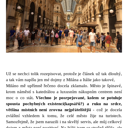
Už se nechci tolik rozepisovat, protože je článek už tak dlouhý,
a tak vám napíšu jen mé dojmy z Milána a Itálie jako takové,
Miláno mě upřímně řečeno docela zklamalo. Město je špinavé,
krom náměstí s katedrálou a luxusním nákupním centrem není
moc o co stát
. Všechno je posrpejované, kolem se potuluje
spousta pochybných existencí(kapsářů?) a ruku na srdce,
většina místních není zrovna nejpřátelštější
- což je docela
zvláštní vzhledem k tomu, že celé město žije na turistech.
Samozřejmě, že jsem narazili i na skvělý servis, ale můj celkový
dojem z města není pozitivní. Na Itálii jsem se strašně těšila, ale