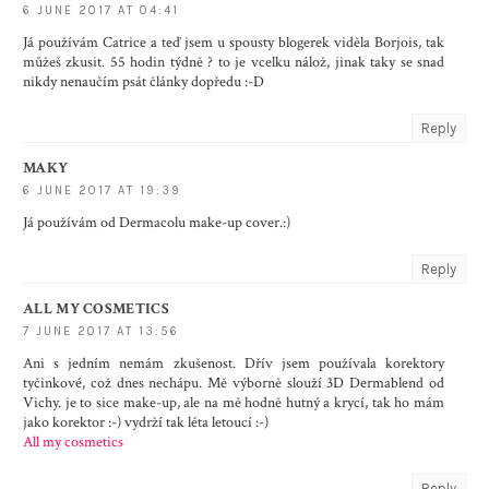
6 JUNE 2017 AT 04:41
Já používám Catrice a teď jsem u spousty blogerek viděla Borjois, tak
můžeš zkusit. 55 hodin týdně ? to je vcelku nálož, jinak taky se snad
nikdy nenaučím psát články dopředu :-D
Reply
MAKY
6 JUNE 2017 AT 19:39
Já používám od Dermacolu make-up cover.:)
Reply
ALL MY COSMETICS
7 JUNE 2017 AT 13:56
Ani s jedním nemám zkušenost. Dřív jsem používala korektory
tyčinkové, což dnes nechápu. Mě výborně slouží 3D Dermablend od
Vichy. je to sice make-up, ale na mě hodně hutný a krycí, tak ho mám
jako korektor :-) vydrží tak léta letoucí :-)
All my cosmetics
Reply