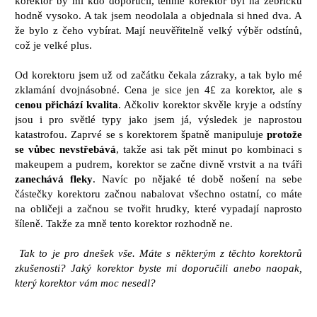
korektor by mi kdo doporučil, tenhle korektor byl na žebříčku
hodně vysoko. A tak jsem neodolala a objednala si hned dva. A
že bylo z čeho vybírat. Mají neuvěřitelně velký výběr odstínů,
což je velké plus.
Od korektoru jsem už od začátku čekala zázraky, a tak bylo mé
zklamání dvojnásobné. Cena je sice jen 4£ za korektor, ale
s
cenou přichází kvalita
. Ačkoliv korektor skvěle kryje a odstíny
jsou i pro světlé typy jako jsem já, výsledek je naprostou
katastrofou. Zaprvé se s korektorem špatně manipuluje
protože
se vůbec nevstřebává
, takže asi tak pět minut po kombinaci s
makeupem a pudrem, korektor se začne divně vrstvit a na tváři
zanechává fleky
. Navíc po nějaké té době nošení na sebe
částečky korektoru začnou nabalovat všechno ostatní, co máte
na obličeji a začnou se tvořit hrudky, které vypadají naprosto
šíleně. Takže za mně tento korektor rozhodně ne.
Tak to je pro dnešek vše. Máte s některým z těchto korektorů
zkušenosti? Jaký korektor byste mi doporučili anebo naopak,
který korektor vám moc nesedl?