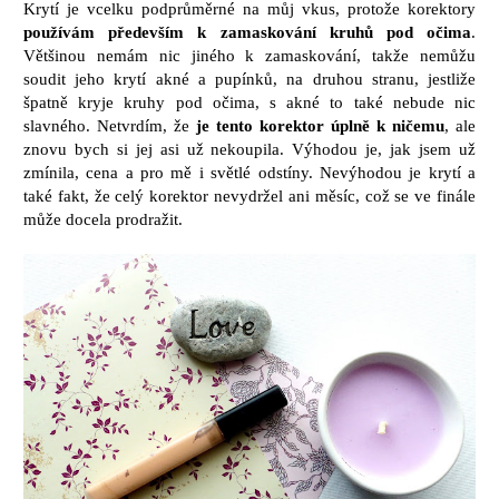
Krytí je vcelku podprůměrné na můj vkus, protože korektory
používám především k zamaskování kruhů pod očima
.
Většinou nemám nic jiného k zamaskování, takže nemůžu
soudit jeho krytí akné a pupínků, na druhou stranu, jestliže
špatně kryje kruhy pod očima, s akné to také nebude nic
slavného. Netvrdím, že
je tento korektor úplně k ničemu
, ale
znovu bych si jej asi už nekoupila. Výhodou je, jak jsem už
zmínila, cena a pro mě i světlé odstíny. Nevýhodou je krytí a
také fakt, že celý korektor nevydržel ani měsíc, což se ve finále
může docela prodražit.