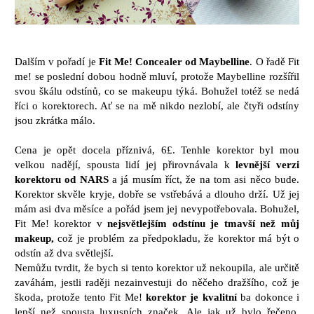
Dalším v pořadí je
Fit Me! Concealer od Maybelline
. O řadě Fit
me! se poslední dobou hodně mluví, protože Maybelline rozšířil
svou škálu odstínů, co se makeupu týká. Bohužel totéž se nedá
říci o korektorech. Ať se na mě nikdo nezlobí, ale čtyři odstíny
jsou zkrátka málo.
Cena je opět docela příznivá, 6£. Tenhle korektor byl mou
velkou nadějí, spousta lidí jej přirovnávala k
levnější verzi
korektoru od NARS
a já musím říct, že na tom asi něco bude.
Korektor skvěle kryje, dobře se vstřebává a dlouho drží. Už jej
mám asi dva měsíce a pořád jsem jej nevypotřebovala. Bohužel,
Fit Me! korektor v
nejsvětlejším odstínu je tmavší než můj
makeup,
což je problém za předpokladu, že korektor má být o
odstín až dva světlejší.
Nemůžu tvrdit, že bych si tento korektor už nekoupila, ale určitě
zaváhám, jestli raději nezainvestuji do něčeho dražšího, což je
škoda, protože tento Fit Me!
korektor je kvalitní
ba dokonce i
lepší než spousta luxusních značek. Ale jak už bylo řečeno,