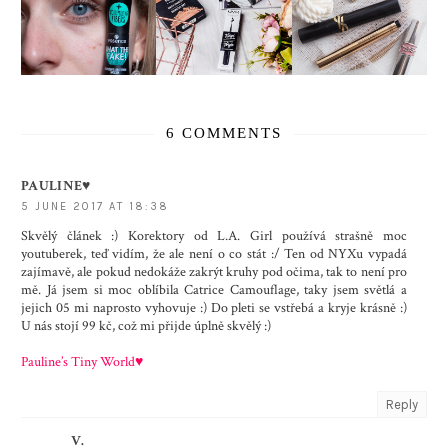
6 COMMENTS
PAULINE♥
5 JUNE 2017 AT 18:38
Skvělý článek :) Korektory od L.A. Girl používá strašně moc
youtuberek, teď vidím, že ale není o co stát :/ Ten od NYXu vypadá
zajímavě, ale pokud nedokáže zakrýt kruhy pod očima, tak to není pro
mě. Já jsem si moc oblíbila Catrice Camouflage, taky jsem světlá a
jejich 05 mi naprosto vyhovuje :) Do pleti se vstřebá a kryje krásně :)
U nás stojí 99 kč, což mi přijde úplně skvělý :)
Pauline’s Tiny World♥
Reply
V.