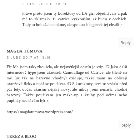
5 JUNE 2017 AT 18:50
Právě proto jsem ty korektory od LA girl objednávala a pak
mě to zklamalo.. tu catrice vyzkouším, až budu v čechách.
Tady to bohužel nemáme, ale spousta bloggerek jej chválí:)
Reply
MAGDA TŮMOVÁ
5 JUNE 2017 AT 19:16
Fit Me jsem taky zkoušela, ale nejsvětlejší odstín je vtip. :D Jako další
internetový hype jsem zkoušela Camouflage od Catrice, ale šíleně na
mě (už tak ne barevně vhodný) oxiduje, takže mám na obličeji
oranžové fleky a nedá se používat. :D S korektory jsem to vzdala před
pár lety, občas zkusím nějaký nový, ale nikdy jsem nenašla vhodně
barevný. Takže používám jen make-up a kruhy pod očima nebo
pupínky nechávám být. :)
https://magdatumova.wordpress.com/
Reply
TEREZA BLOG