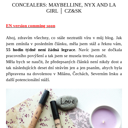
CONCEALERS: MAYBELLINE, NYX AND LA
GIRL │ CZ&SK
EN version comming soon
Ahoj, zdravím všechny, co stále neztratili víru v můj blog. Jak
jsem zmínila v posledním článku, měla jsem stáž a řeknu vám,
55 hodin týdně není žádná legrace
. Navíc jsem se dočkala
pracovního povýšení a tak jsem se musela trochu zaučit.
Měla bych se naučit, že předepsaných článků není nikdy dost a
tak následujících deset dní strávím jen a jen psaním, abych byla
připravena na dovolenou v Milánu, Čechách, Severním Irsku a
další potencionální stáží.