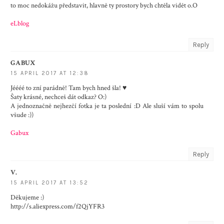
to moc nedokážu představit, hlavně ty prostory bych chtěla vidět o.O
eLblog
Reply
GABUX
15 APRIL 2017 AT 12:38
Jéééé to zní parádně! Tam bych hned šla! ♥
Šaty krásné, nechceš dát odkaz? O:)
A jednoznačně nejhezčí fotka je ta poslední :D Ale sluší vám to spolu
všude :))
Gabux
Reply
V.
15 APRIL 2017 AT 13:52
Děkujeme :)
http://s.aliexpress.com/f2QjYFR3