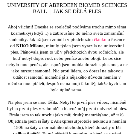
UNIVERSITY OF ABERDEEN BIOMED SCIENCES
BALL │ JAK SE DĚLÁ PLES
Ahoj všichni! Dneska se společně podíváme trochu mimo téma
kosmetiky(i když...) a zabrousíme do mého světa zahraniční
studentky. Jak už jsem zmínila v předchozím
článku
o řasence
od
KIKO Milano
, minulý týden jsem vyrazila na univerzitní
ples. Plánovala jsem to už v předchozích dvou ročnících, ale
buď nebyl doprovod, nebo peníze anebo obojí. Letos sice
nebylo moc peněz, ale aspoň jsem mohla dorazit s plus one, a ne
jako mrzout samotná. Nic proti lidem, co dorazí na takovou
událost samotní, nicméně já z nějakého důvodu nemám v
ročníku moc přátel(alespoň ne na mojí fakultě), takže bych tam
byla úplně sama.
Na ples jsem se moc těšila. Nebyl to první ples vůbec, nicméně
byl to první ples v zahraničí a hlavně můj první univerzitní ples.
Brala jsem to tak trochu jako můj druhý maturák(ano, až tak).
Objednala jsem si šaty z Aliexpressu(protože nekradu a nemám
150£ na šaty z normálního obchodu), které dorazily
o tři
velikosti větší
. To mě přivádí k moudru, o které se s vámi