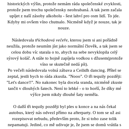
historických výšin, protože nemám ráda společenské zvyklosti,
protože jsem trochu společensky neohrabaná. A tak jsem začala
upíjet z naší zásoby alkoholu - šest lahví pro osm lidí. To jde.
Kdyby mi ovšem víno chutnalo. Nicméně když je nouze, tak je
nouze.
Následovala
tříchodová večeře
, kterou jsem si ani pořádně
neužila, protože neumím jíst jako normální člověk, a tak jsem se
celou dobu víc starala o to, abych na sebe nevyklopila celý
sýrový koláč. A stále to hojně zapíjela vodkou s džusem(protože
víno se skutečně nedá pít).
Po večeři následovala volná zábava a Ceilidh dancing. Přítel se
zeptal, jestli bych to ráda zkusila. "Nooo". O tři tequily později:
"Let's dance!!". No nakonec byla docela sranda, nicméně zkuste
tančit v dlouhých šatech. Není to lehké - o to horší, že díky mé
výšce jsem nikdy dlouhé šaty neměla.
O další tři tequily později byl ples u konce a na nás čekal
autobus, který nás odvezl přímo na afterparty. O tom se už asi
rozepisovat nebudu, především proto, že si toho zase tolik
nepamatuji. Jediné, co mě udivuje je, že jsem se domů vrátila s