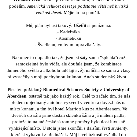
podělím.
Americká velikost deset je podstatně větší než britská
velikost deset.
Mějte to na paměti.
Můj plán byl asi takový. Ušetřit si peníze na:
- Kadeřníka
- Kosmetičku
- Švadlenu, co by mi upravila šaty.
Nakonec to dopadlo tak, že jsem si šaty sama "spíchla"(což
samozřejmě bylo vidět, ale doufala jsem, že kombinace
tlumeného světla a alkoholu udělají své), nalíčila se sama a vlasy
si vystačily s mojí pochybnou kulmou. Aneb studentský život.
Ples byl pořádaný
Biomedical Sciences Society z University of
Aberdeen
, ostatně tak jako každý rok. Celé to začalo tím, že nás
předem objednaný autobus vyzvedl v centru a dovezl nás na
místo konání, a tím byl hotel Marriott kus za Aberdeenem. Ve
dveřích do sálu jsme dostali sklenku šáňa a já málem padla,
protože to na mé české skromné poměry bylo dost luxusně
vyhlížející místo. U stolu jsme skončili s dalšími
šesti studenty
,
které si vybavuji z přednášek. Můj level úzkosti vyšplhal do