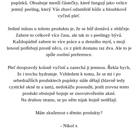
pupínků. Obsahuje menší částečky, které fungují jako velice
jemný peeling, který Vás zbaví odumřelé kůže a hloubkově
vyčistí pleť.
Jediné mínus u tohoto produktu je, že se hůř dostává z obličeje.
Zabere to celkově více času, ale tak to s peelingy bývá.
Každopádně zabere to více práce a u denního mytí, s mojí
leností potřebuji prostě něco, co z pleti dostanu raz dva. Ale to je
spíše osobní preference.
Pleť doopravdy krásně vyčistí a zanechá ji jemnou. Řekla bych,
že i trochu hydratuje. Vzhledem k tomu, že se mi i po
sebedražších produktech pupínky stále dělají (hlavně tedy
cystické akné tu a tam), nedokážu posoudit, jestli zrovna tento
produkt obstojně bojuje se znovutvořením akné.
Na druhou stranu, se po něm nijak hojně nedělají.
Máte zkušenost s těmito produkty?
- Nikol x