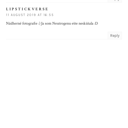
L I P S T I C K V E R S E
11 AUGUST 2019 AT 16:55
Nádherné fotografie :) Ja som Neutrogenu ešte neskúšala :D
Reply