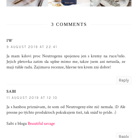
3 COMMENTS
IW
9 AUGUST 2019 AT 22:41
Ja mam kdovi proc Neutrogenu spojenou jen s kremy na ruce/telo.
Jejich pletovka zatim sla uplne mimo me, takze jsem ani netusila, ze
maji tuhle radu. Zajimava recenze, hlavne ten krem zni dobre!
Reply
SABI
11 AUGUST 2019 AT 12:10
Ja s hanbou priznávam, že som od Neutrogeny ešte nič nemala. :D Ale
presne po týchto produktoch pokukujem tiež, tak snáď to príde. :)
Sabi z blogu
Beautiful savage
Reply