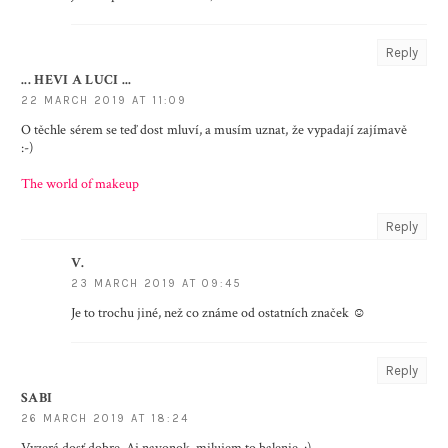
Reply
... HEVI A LUCI ...
22 MARCH 2019 AT 11:09
O těchle sérem se teď dost mluví, a musím uznat, že vypadají zajímavě
:-)
The world of makeup
Reply
V.
23 MARCH 2019 AT 09:45
Je to trochu jiné, než co známe od ostatních značek ☺️
Reply
SABI
26 MARCH 2019 AT 18:24