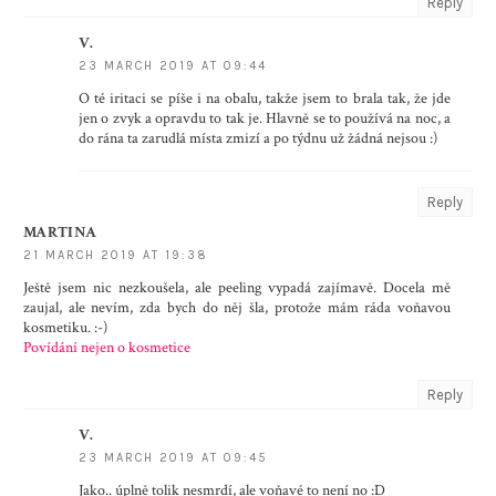
Reply
V.
23 MARCH 2019 AT 09:44
O té iritaci se píše i na obalu, takže jsem to brala tak, že jde
jen o zvyk a opravdu to tak je. Hlavně se to používá na noc, a
do rána ta zarudlá místa zmizí a po týdnu už žádná nejsou :)
Reply
MARTINA
21 MARCH 2019 AT 19:38
Ještě jsem nic nezkoušela, ale peeling vypadá zajímavě. Docela mě
zaujal, ale nevím, zda bych do něj šla, protože mám ráda voňavou
kosmetiku. :-)
Povídání nejen o kosmetice
Reply
V.
23 MARCH 2019 AT 09:45
Jako.. úplně tolik nesmrdí, ale voňavé to není no :D