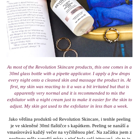
As most of the Revolution Skincare products, this one comes in a
30ml glass bottle with a pipette applicator. I apply a few drops
every night onto a cleaned skin and massage the product in. At
first, my skin was reacting to it a was a bit irritated but that is
apparently very normal and it is recommended to mix the
exfoliator with a night cream just to make it easier for the skin to
adjust. My skin got used to the exfoliator in less than a week.
Jako většina produktů od Revolution Skincare, i tenhle peeling
je ve skleněné 30ml flaštičce s kapátkem. Peeling se nanáší a
vmasírovává každý večer na vyčištěnou pleť. Na začátku jsem z
peelingu měla zarudlá místa a pleť byla celá iritovaná, ale to je