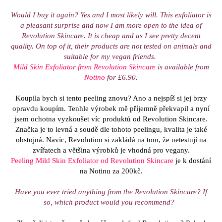
Would I buy it again? Yes and I most likely will. This exfoliator is
a pleasant surprise and now I am more open to the idea of
Revolution Skincare. It is cheap and as I see pretty decent
quality. On top of it, their products are not tested on animals and
suitable for my vegan friends.
Mild Skin Exfoliator from Revolution Skincare
is available from
Notino
for £6.90.
Koupila bych si tento peeling znovu? Ano a nejspíš si jej brzy
opravdu koupím. Tenhle výrobek mě příjemně překvapil a nyní
jsem ochotna vyzkoušet víc produktů od Revolution Skincare.
Značka je to levná a soudě dle tohoto peelingu, kvalita je také
obstojná. Navíc, Revolution si zakládá na tom, že netestují na
zvířatech a většina výrobků je vhodná pro vegany.
Peeling Mild Skin Exfoliator od Revolution Skincare
je k dostání
na Notinu za 200kč.
Have you ever tried anything from the Revolution Skincare? If
so, which product would you recommend?