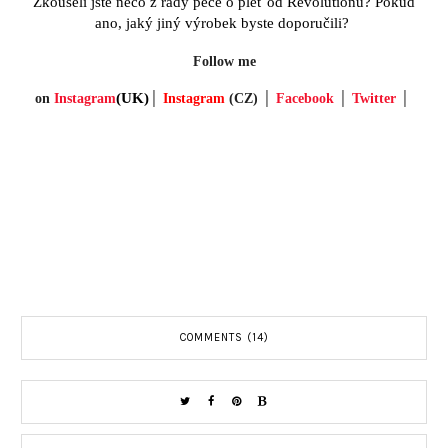
Zkoušeli jste něco z řady péče o pleť od Revolutionu? Pokud
ano, jaký jiný výrobek byste doporučili?
Follow me
(UK)
on
Instagram
│
Instagram
(
CZ)
│
Facebook
│
Twitter
│
COMMENTS (14)