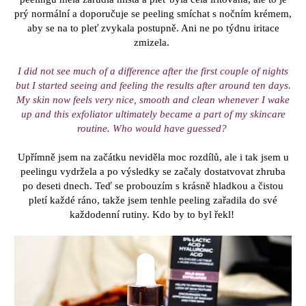
prý normální a doporučuje se peeling smíchat s nočním krémem,
aby se na to pleť zvykala postupně. Ani ne po týdnu iritace
zmizela.
I did not see much of a difference after the first couple of nights
but I started seeing and feeling the results after around ten days.
My skin now feels very nice, smooth and clean whenever I wake
up and this exfoliator ultimately became a part of my skincare
routine. Who would have guessed?
Upřímně jsem na začátku neviděla moc rozdílů, ale i tak jsem u
peelingu vydržela a po výsledky se začaly dostatvovat zhruba
po deseti dnech. Teď se probouzím s krásně hladkou a čistou
pletí každé ráno, takže jsem tenhle peeling zařadila do své
každodenní rutiny. Kdo by to byl řekl!