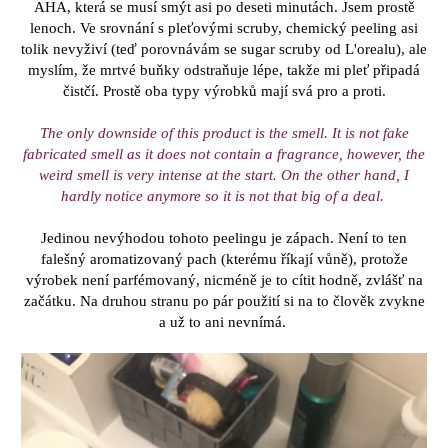
AHA, která se musí smýt asi po deseti minutách. Jsem prostě
lenoch. Ve srovnání s pleťovými scruby, chemický peeling asi
tolik nevyživí (teď porovnávám se sugar scruby od L'orealu), ale
myslím, že mrtvé buňky odstraňuje lépe, takže mi pleť připadá
čistčí. Prostě oba typy výrobků mají svá pro a proti.
The only downside of this product is the smell. It is not fake
fabricated smell as it does not contain a fragrance, however, the
weird smell is very intense at the start. On the other hand, I
hardly notice anymore so it is not that big of a deal.
Jedinou nevýhodou tohoto peelingu je zápach. Není to ten
falešný aromatizovaný pach (kterému říkají vůně), protože
výrobek není parfémovaný, nicméně je to cítit hodně, zvlášť na
začátku. Na druhou stranu po pár použití si na to člověk zvykne
a už to ani nevnímá.