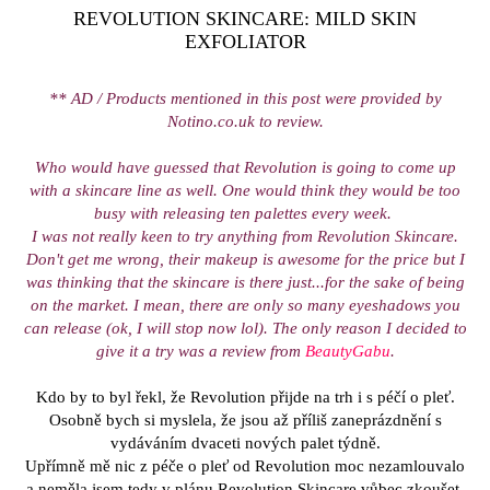
REVOLUTION SKINCARE: MILD SKIN
EXFOLIATOR
** AD / Products mentioned in this post were provided by
Notino.co.uk to review.
Who would have guessed that Revolution is going to come up
with a skincare line as well. One would think they would be too
busy with releasing ten palettes every week.
I was not really keen to try anything from Revolution Skincare.
Don't get me wrong, their makeup is awesome for the price but I
was thinking that the skincare is there just...for the sake of being
on the market. I mean, there are only so many eyeshadows you
can release (ok, I will stop now lol). The only reason I decided to
give it a try was a review from
BeautyGabu
.
Kdo by to byl řekl, že Revolution přijde na trh i s péčí o pleť.
Osobně bych si myslela, že jsou až příliš zaneprázdnění s
vydáváním dvaceti nových palet týdně.
Upřímně mě nic z péče o pleť od Revolution moc nezamlouvalo
a neměla jsem tedy v plánu Revolution Skincare vůbec zkoušet.