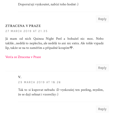
Doporučuji vyzkoušet, nabízí toho hodně :)
Reply
ZTRACENA V PRAZE
27 MARCH 2019 AT 21:35
Já mam od nich Quinoa Night Peel a bohužel nic moc. Nebo
takhle...nedělá to neplechu, ale nedělá to ani nic extra. Ale tohle vypadá
líp, takže se na to zaměřím a případně koupím🌹.
Verča ze Ztracena v Praze
Reply
V.
29 MARCH 2019 AT 18:26
Tak to si kupovat nebudu :D vyzkoušej ten peeling, myslím,
že se dají sehnat i vzorečky :)
Reply