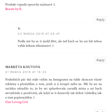
Produkt vypadá opravdu zajímavě :).
Beauty by K.
Reply
V.
23 MARCH 2019 AT 09:47
Podle mě by se ti mohl líbit, ale teď bych se ho asi být tebou
vyhla během těhotenství :)
Reply
MARKÉTA KOUTOVÁ
21 MARCH 2019 AT 19:35
Posledních pár dní stále vidím na Instagramu na tuhle skincare různé
reklamy a přemýšlím o tom, jestli si ji koupit nebo ne. Mě by asi na
začátku odradilo to, že by mi způsobovala zarudlá místa a asi bych
nevydržela u používání, ale když se ti dostavily tak dobré výsledky, tak
o tom popřemýšlím :)
One Loving Girl