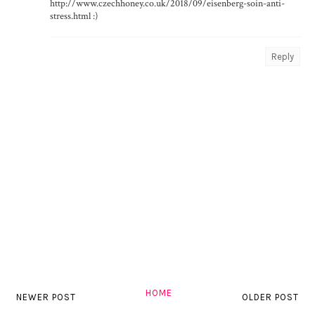
http://www.czechhoney.co.uk/2018/09/eisenberg-soin-anti-
stress.html :)
Reply
HOME
NEWER POST
OLDER POST