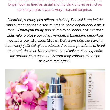
longer look as tired as usual and my dark circles are not as
dark anymore. It was a very pleasant surprise.
Nicméně, s kruhy pod očima to byl boj. Poctivě jsem každé
ráno a večer nanášela sérum přesně podle doporučení a nic z
toho. S tmavými kruhy pod očima to ani nehlo, což mě dost
zklamalo, protože pokud ani výrobek s Eisenberg cenovkou
nezabírá, pak už nepomůže nic. Dala jsem séru ale šanci a
testovala jej dál čekajíc na zázrak. A zhruba po měsíci užívání
se zázrak dostavil. Kruhy trochu zesvětlaly a už nevypadám
tak strhaně jako doposud. Sérum tedy zabralo, ale až po
nějakém tom týdnu.