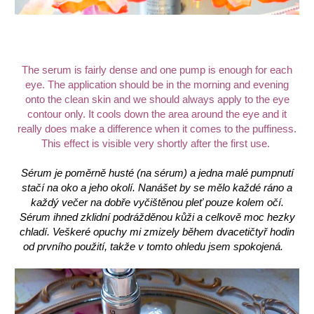
The serum is fairly dense and one pump is enough for each
eye. The application should be in the morning and evening
onto the clean skin and we should always apply to the eye
contour only. It cools down the area around the eye and it
really does make a difference when it comes to the puffiness.
This effect is visible very shortly after the first use.
Sérum je poměrně husté (na sérum) a jedna malé pumpnutí
stačí na oko a jeho okolí. Nanášet by se mělo každé ráno a
každý večer na dobře vyčištěnou pleť pouze kolem očí.
Sérum ihned zklidní podrážděnou kůži a celkově moc hezky
chladí. Veškeré opuchy mi zmizely během dvacetičtyř hodin
od prvního použití, takže v tomto ohledu jsem spokojená.