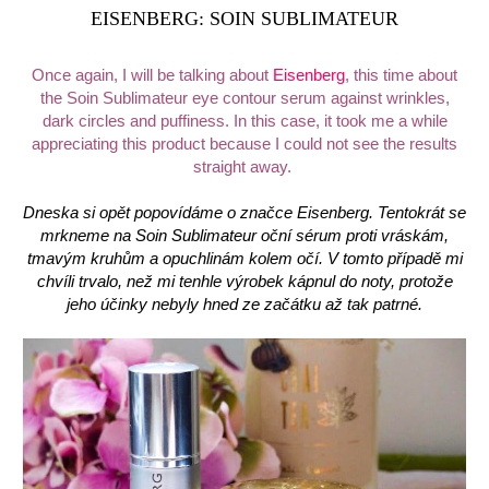
EISENBERG: SOIN SUBLIMATEUR
Once again, I will be talking about
Eisenberg
, this time about
the Soin Sublimateur eye contour serum against wrinkles,
dark circles and puffiness. In this case, it took me a while
appreciating this product because I could not see the results
straight away.
Dneska si opět popovídáme o značce Eisenberg. Tentokrát se
mrkneme na Soin Sublimateur oční sérum proti vráskám,
tmavým kruhům a opuchlinám kolem očí. V tomto případě mi
chvíli trvalo, než mi tenhle výrobek kápnul do noty, protože
jeho účinky nebyly hned ze začátku až tak patrné.