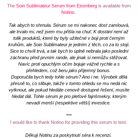
The
Soin Sublimateur Serum from Eisenberg
is available from
Notino
.
Tak abych to shrnula. Sérum se mi nakonec dost zamlouvá,
ale trvalo mi, než jsem mu přišla na chuť. K dostání není až
tolik produktů, které by byly užitečné v boji proti černým
kruhům, ale Soin Sublimateur je jedním z těch, co za to stojí.
Sice to chvíli trvá, a tak bych to úplně nebrala jako poslední
záchranu před prvním rande, ale jinak si nemůžu stěžovat.
Navíc proti opuchlým očím bojuje vážně rychle a s
přehledem, což beru jako příjemný bonus.
Doporučila bych tedy tohle sérum? Ano i ne. Výrobek dělá
přesně to, co slibuje, takže v tomto ohledu se mu nedá nic
vytknout, ale pokud hledáte cenově dostupné řešení, musíte
hledat dál. Tohle sérum je pro pleťové fajnšmekry, kterým
nevadí menší (respektive větší) investice.
***
I would like to thank Notino for providing this serum to test.
Děkuji Notinu za poskytnutí séra k recenzi.