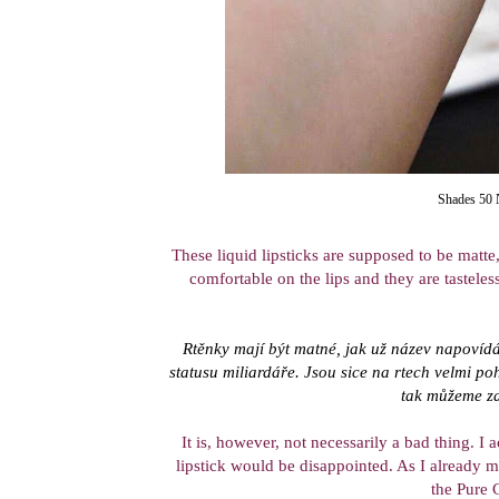
Shades 50 
These liquid lipsticks are supposed to be matte
comfortable on the lips and they are tasteles
Rtěnky mají být matné, jak už název napovídá
statusu miliardáře. Jsou sice na rtech velmi p
tak můžeme za
It is, however, not necessarily a bad thing. I 
lipstick would be disappointed. As I already 
the Pure 