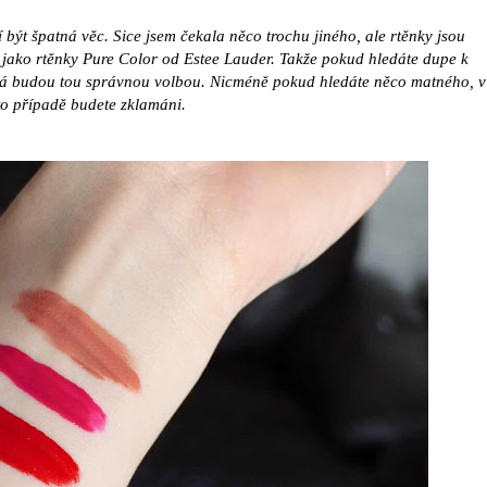
být špatná věc. Sice jsem čekala něco trochu jiného, ale rtěnky jsou
jako rtěnky Pure Color od Estee Lauder. Takže pokud hledáte dupe k
ná budou tou správnou volbou. Nicméně pokud hledáte něco matného, v
o případě budete zklamáni.