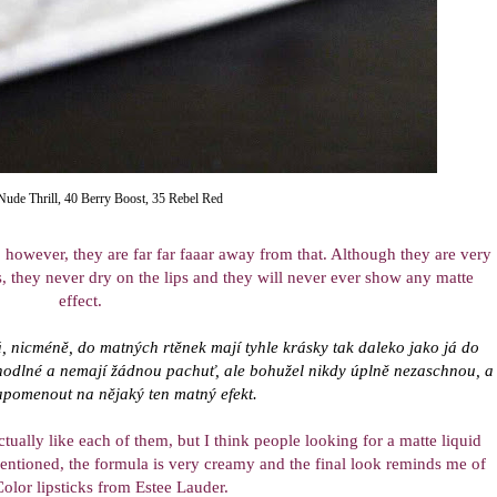
Nude Thrill, 40 Berry Boost, 35 Rebel Red
, however, they are far far faaar away from that. Although they are very
s, they never dry on the lips and they will never ever show any matte
effect.
, nicméně, do matných rtěnek mají tyhle krásky tak daleko jako já do
ohodlné a nemají žádnou pachuť, ale bohužel nikdy úplně nezaschnou, a
pomenout na nějaký ten matný efekt.
actually like each of them, but I think people looking for a matte liquid
mentioned, the formula is very creamy and the final look reminds me of
Color lipsticks from Estee Lauder.