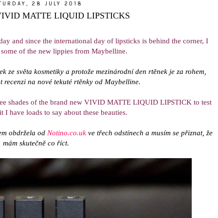
TURDAY, 28 JULY 2018
IVID MATTE LIQUID LIPSTICKS
ay and since the international day of lipsticks is behind the corner, I
 some of the new lippies from Maybelline.
nek ze světa kosmetiky a protože mezinárodní den rtěnek je za rohem,
t recenzi na nové tekuté rtěnky od Maybelline.
ree shades of the brand new VIVID MATTE LIQUID LIPSTICK to test
t I have loads to say about these beauties.
sem obdržela od
Notino.co.uk
ve třech odstínech a musím se přiznat, že
mám skutečně co říct.