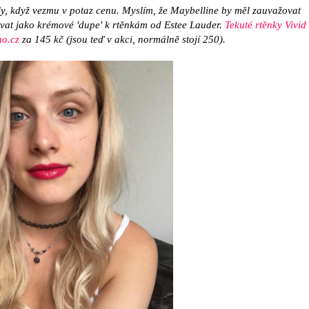
ly, když vezmu v potaz cenu. Myslím, že Maybelline by měl zauvažovat
vat jako krémové 'dupe' k rtěnkám od Estee Lauder.
Tekuté rtěnky Vivid
no.cz
za 145 kč (jsou teď v akci, normálně stojí 250).