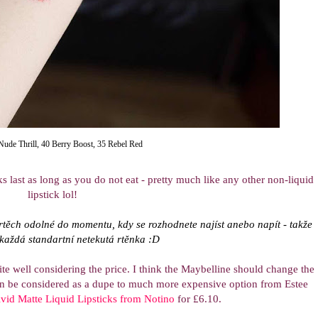
Nude Thrill, 40 Berry Boost, 35 Rebel Red
ks last as long as you do not eat - pretty much like any other non-liquid
lipstick lol!
rtěch odolné do momentu, kdy se rozhodnete najíst anebo napít - takže
 každá standartní netekutá rtěnka :D
uite well considering the price. I think the Maybelline should change the
can be considered as a dupe to much more expensive option from Estee
ivid Matte Liquid Lipsticks from Notino
for £6.10.