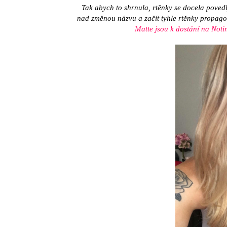
Tak abych to shrnula, rtěnky se docela poved
nad změnou názvu a začít tyhle rtěnky propago
Matte jsou k dostání na Noti