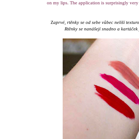
on my lips. The application is surprisingly very
Z
aprvé, rtěnky se od sebe vůbec neliší textur
Rtěnky se nanášejí snadno a kartáček 