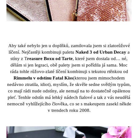
Aby tak
é
nebylo jen u dopl
ň
k
ů
, zamilovala jsem si zlator
ůž
ov
é
l
íč
en
í
. Nej
č
ast
ě
ji kombinuji paletu
Naked 3 od Urban Decay
a
st
í
ny z
T
reasure Boxu od Tarte
, kter
é
jsem dostala od
…
n
é
,
d
ě
l
á
m si jen legraci, ob
ě
palety jsem si po
ří
dila j
á
sama. Moc
r
á
da tohle r
ůž
ovo-zlat
é
l
íč
en
í
kombinuji s
tekutou rt
ě
nkou od
Rimmelu v
odst
í
nu Fatal Kiss
(kterou jsem mimochodem
ned
á
vno ztratila, idiot), mysl
í
m,
ž
e skv
ě
le sedne sv
ě
tl
ý
m typ
ů
m,
co maj
í
r
á
di nude odst
í
ny, ale nemaj
í
na to dostate
č
n
ě
op
á
lenou
ple
ť
. Tenhle odst
í
n m
á
lehk
ý
n
á
dech fialov
é
a tak z
v
á
s neud
ě
l
á
nemocn
ě
vyhl
íž
ej
í
c
í
ho
č
lov
ě
ka, co se s
makeupem zasekl n
ě
kde
v
trendech roku 2008.