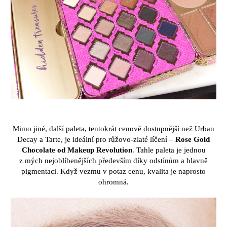
Mimo jin
é
, dal
ší
paleta, tentokr
á
t cenov
ě
dostupn
ě
j
ší
ne
ž
Urban
Decay a Tarte, je ide
á
ln
í
pro r
ůž
ovo-zlat
é
l
íč
en
í
–
Rose Gold
Chocolate od Makeup Revolution
. Tahle paleta je jednou
z
m
ý
ch nejobl
í
ben
ě
j
ší
ch p
ř
edev
ší
m d
í
ky odst
í
n
ů
m a hlavn
ě
pigmentaci. Kdy
ž
vezmu v
potaz cenu, kvalita je naprosto
ohromn
á
.