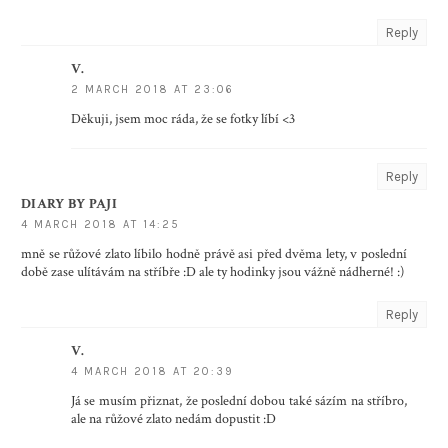
Reply
V.
2 MARCH 2018 AT 23:06
Děkuji, jsem moc ráda, že se fotky líbí <3
Reply
DIARY BY PAJI
4 MARCH 2018 AT 14:25
mně se růžové zlato líbilo hodně právě asi před dvěma lety, v poslední
době zase ulítávám na stříbře :D ale ty hodinky jsou vážně nádherné! :)
Reply
V.
4 MARCH 2018 AT 20:39
Já se musím přiznat, že poslední dobou také sázím na stříbro,
ale na růžové zlato nedám dopustit :D