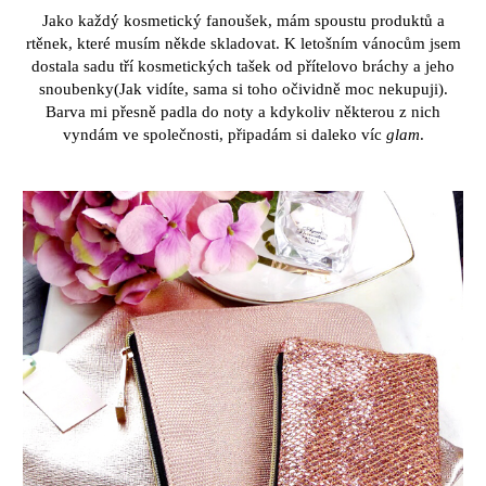
Jako ka
ž
d
ý
kosmetick
ý
fanou
š
ek, m
á
m spoustu produkt
ů
a
rt
ě
nek, kter
é
mus
í
m n
ě
kde skladovat. K
leto
š
n
í
m v
á
noc
ů
m jsem
dostala sadu t
ří
kosmetick
ý
ch ta
š
ek od p
ří
telovo br
á
chy a jeho
snoubenky(Jak vid
í
te, sama si toho o
č
ividn
ě
moc nekupuji).
Barva mi p
ř
esn
ě
padla do noty a kdykoliv n
ě
kterou z
nich
vynd
á
m ve spole
č
nosti, p
ř
ipad
á
m si daleko v
í
c
glam
.