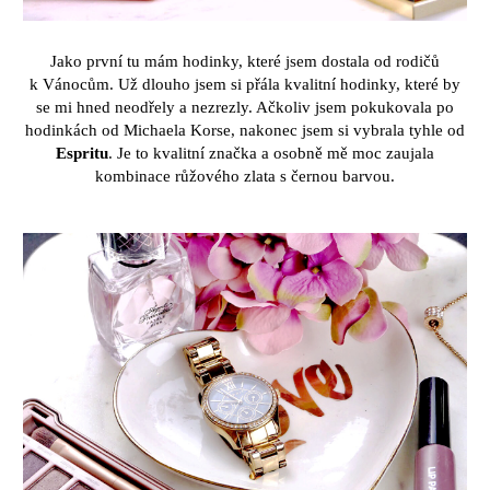
Jako prvn
í
tu m
á
m hodinky, kter
é
jsem dostala od rodi
čů
k
V
á
noc
ů
m. U
ž
dlouho jsem si p
řá
la kvalitn
í
hodinky, kter
é
by
se mi hned neod
ř
ely a nezrezly. A
č
koliv jsem pokukovala po
hodink
á
ch od Michaela Korse, nakonec jsem si vybrala tyhle od
Espritu
. Je to kvalitn
í
zna
č
ka a osobn
ě
m
ě
moc zaujala
kombinace r
ůž
ov
é
ho zlata s
č
ernou barvou.