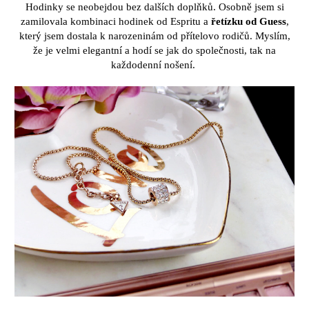
Hodinky se neobejdou bez dal
ší
ch dopl
ň
k
ů
. Osobn
ě
jsem si
zamilovala kombinaci hodinek od Espritu a
ř
et
í
zku od Guess
,
kter
ý
jsem dostala k
narozenin
á
m od p
ří
telovo rodi
čů
. Mysl
í
m,
ž
e je velmi elegantn
í
a hod
í
se jak do spole
č
nosti, tak na
ka
ž
dodenn
í
no
š
en
í
.