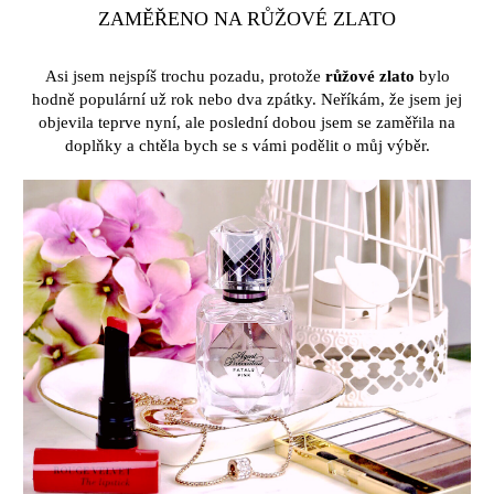
ZAMĚŘENO NA RŮŽOVÉ ZLATO
Asi jsem nejsp
íš
trochu pozadu, proto
ž
e
r
ůž
ov
é
zlato
bylo
hodn
ě
popul
á
rn
í
u
ž
rok nebo dva zp
á
tky. Ne
ří
k
á
m,
ž
e jsem jej
objevila teprve nyn
í
, ale posledn
í
dobou jsem se zam
ěř
ila na
dopl
ň
ky a cht
ě
la bych se s
v
á
mi pod
ě
lit o m
ů
j v
ý
b
ě
r.