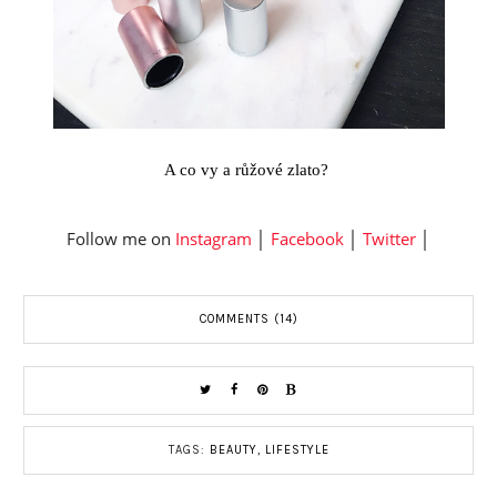
A co vy a r
ůž
ov
é
zlato?
Follow me on
Instagram
│
Facebook
│
Twitter
│
COMMENTS (14)
TAGS:
BEAUTY
,
LIFESTYLE