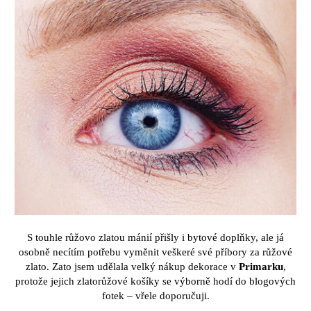
S
touhle r
ůž
ovo zlatou m
á
ni
í
p
ř
i
š
ly i bytov
é
dopl
ň
ky, ale j
á
osobn
ě
nec
í
t
í
m pot
ř
ebu vym
ě
nit ve
š
ker
é
sv
é
p
ří
bory za r
ůž
ov
é
zlato. Zato jsem ud
ě
lala velk
ý
n
á
kup dekorace v
Primarku
,
proto
ž
e jejich zlator
ůž
ov
é
ko
ší
ky se v
ý
born
ě
hod
í
do blogov
ý
ch
fotek
–
v
ř
ele doporu
č
uji.