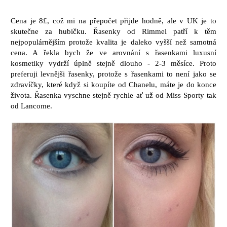
Cena je 8£, což mi na přepočet přijde hodně, ale v UK je to
skutečne za hubičku. Řasenky od Rimmel patří k těm
nejpopulárnějším protože kvalita je daleko vyšší než samotná
cena. A řekla bych že ve arovnání s řasenkami luxusní
kosmetiky vydrží úplně stejně dlouho - 2-3 měsíce. Proto
preferuji levnějši řasenky, protože s řasenkami to není jako se
zdravíčky, které když si koupíte od Chanelu, máte je do konce
života. Řasenka vyschne stejně rychle ať už od Miss Sporty tak
od Lancome.