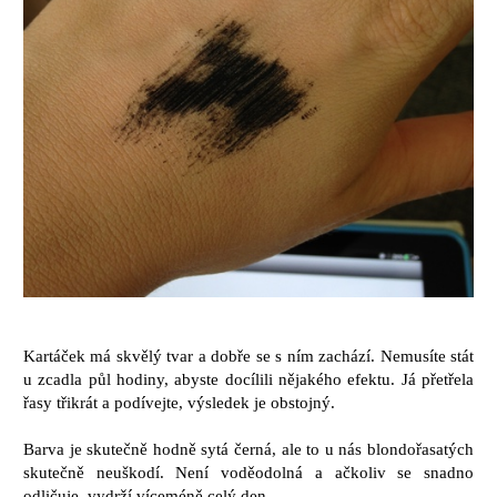
Kartáček má skvělý tvar a dobře se s ním zachází. Nemusíte stát
u zcadla půl hodiny, abyste docílili nějakého efektu. Já přetřela
řasy třikrát a podívejte, výsledek je obstojný.
Barva je skutečně hodně sytá černá, ale to u nás blondořasatých
skutečně neuškodí. Není voděodolná a ačkoliv se snadno
odličuje, vydrží víceméně celý den.