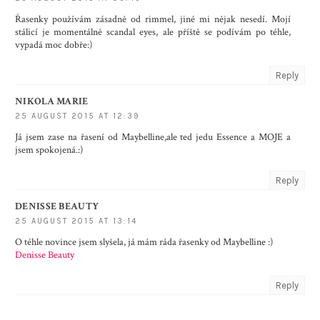
Řasenky používám zásadně od rimmel, jiné mi nějak nesedí. Mojí
stálicí je momentálně scandal eyes, ale příště se podívám po téhle,
vypadá moc dobře:)
Reply
NIKOLA MARIE
25 AUGUST 2015 AT 12:39
Já jsem zase na řasení od Maybelline,ale ted jedu Essence a MOJE a
jsem spokojená.:)
Reply
DENISSE BEAUTY
25 AUGUST 2015 AT 13:14
O téhle novince jsem slyšela, já mám ráda řasenky od Maybelline :)
Denisse Beauty
Reply