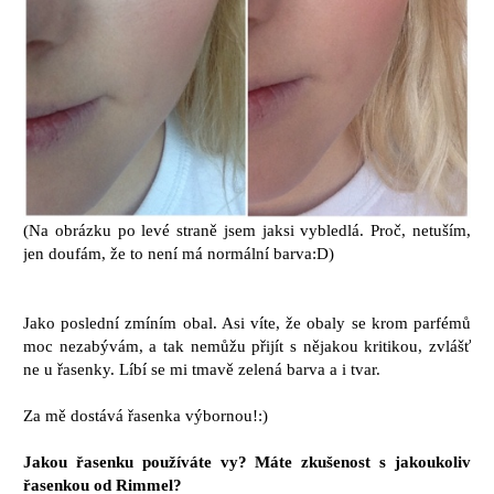
(Na obrázku po levé straně jsem jaksi vybledlá. Proč, netuším,
jen doufám, že to není má normální barva:D)
Jako poslední zmíním obal. Asi víte, že obaly se krom parfémů
moc nezabývám, a tak nemůžu přijít s nějakou kritikou, zvlášť
ne u řasenky. Líbí se mi tmavě zelená barva a i tvar.
Za mě dostává řasenka výbornou!:)
Jakou řasenku používáte vy? Máte zkušenost s jakoukoliv
řasenkou od Rimmel?