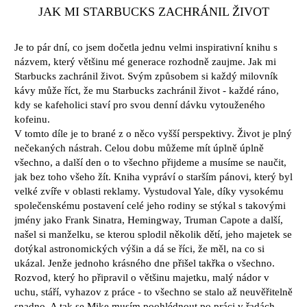
JAK MI STARBUCKS ZACHRÁNIL ŽIVOT
Je to pár dní, co jsem dočetla jednu velmi inspirativní knihu s
názvem, který většinu mé generace rozhodně zaujme. Jak mi
Starbucks zachránil život. Svým způsobem si každý milovník
kávy může říct, že mu Starbucks zachránil život - každé ráno,
kdy se kafeholici staví pro svou denní dávku vytouženého
kofeinu.
V tomto díle je to brané z o něco vyšší perspektivy. Život je plný
nečekaných nástrah. Celou dobu můžeme mít úplně úplně
všechno, a další den o to všechno přijdeme a musíme se naučit,
jak bez toho všeho žít. Kniha vypráví o starším pánovi, který byl
velké zvíře v oblasti reklamy. Vystudoval Yale, díky vysokému
společenskému postavení celé jeho rodiny se stýkal s takovými
jmény jako Frank Sinatra, Hemingway, Truman Capote a další,
našel si manželku, se kterou splodil několik dětí, jeho majetek se
dotýkal astronomických výšin a dá se říci, že měl, na co si
ukázal. Jenže jednoho krásného dne přišel takřka o všechno.
Rozvod, který ho připravil o většinu majetku, malý nádor v
uchu, stáří, vyhazov z práce - to všechno se stalo až neuvěřitelně
snadno. A tak se Mike musím poohlédnout po práci v řadách,